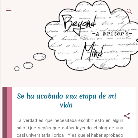
Ir al contenido principal
Se ha acabado una etapa de mi
E
n
vida
t
r
La verdad es que necesitaba escribir esto en algún
a
sitio. Que sepáis que estáis leyendo el blog de una
casi universitaria llorica... Y es que el haber aprobado
d