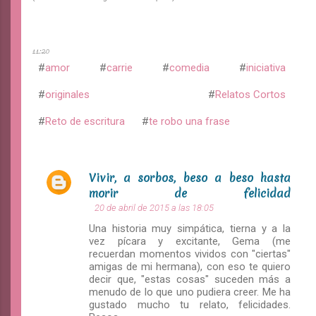
11:20
amor
carrie
comedia
iniciativa
originales
Relatos Cortos
Reto de escritura
te robo una frase
Vivir, a sorbos, beso a beso hasta
C
morir de felicidad
o
20 de abril de 2015 a las 18:05
m
Una historia muy simpática, tierna y a la
vez pícara y excitante, Gema (me
e
recuerdan momentos vividos con "ciertas"
n
amigas de mi hermana), con eso te quiero
decir que, "estas cosas" suceden más a
t
menudo de lo que uno pudiera creer. Me ha
a
gustado mucho tu relato, felicidades.