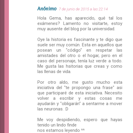
Anónimo
7 de junio de 2015 a las 22:14
Hola Gema, has aparecido, qué tal los
exámenes? Lamento no visitarte, estoy
muy ausente del blog por la universidad.
Oye la historia es fascinante y te digo que
suele ser muy común. Esta en aquellos que
posean un "código" en respetar las
amistades del otro o el hogar, pero en el
caso del personaje, tenía luz verde a todo.
Me gusta las hsitorias que creas y como
las llenas de vida.
Por otro aldo, me gusto mucho esta
iniciativa del "te propongo una frase" asi
que participaré de esta iniciativa. Necesito
volver a escribir y estas cosas me
ayudarán y "obligarán" a sentarme a mover
las neuronas. :D
Me voy despidiendo, espero que hayas
tenido un lindo finde
nos estamos leyendo ^^