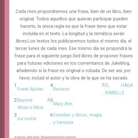
Cada mes propondremos una frase, bien de un libro, bien
original. Todos aquellos que quieran participar pueden
hacerlo, la única regla es que la frase tiene que estar
incluída en el texto. La longitud y la temática serán
libres.Los textos los publicaremos todos el mismo día, el
tercer lunes de cada mes. Ese mismo día se propondrá la
frase para el siguiente juego.Sed libres de proponer frases
para futuras ediciones en los comentarios de Jukeblog,
añadiendo si la frase es original o robada. De ser así, por
favor, incluid el autor y la obra de la que se ha sacado.
1
4
7
EL HADA
Frank Spoiler
Renacer
.
.
.
ISABELLE
2
Beyond A
5
Mary Ann
.
Writer's Mind
.
3
6
Estrellas y libros, magia
isa rocha
.
.
y fantasía
(Cannot add links: Registration/trial expired)