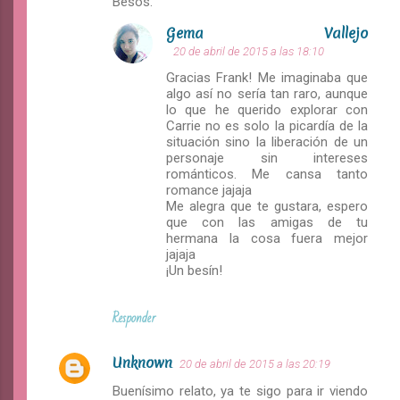
Besos.
r
Gema Vallejo
i
20 de abril de 2015 a las 18:10
o
Gracias Frank! Me imaginaba que
s
algo así no sería tan raro, aunque
lo que he querido explorar con
Carrie no es solo la picardía de la
situación sino la liberación de un
personaje sin intereses
románticos. Me cansa tanto
romance jajaja
Me alegra que te gustara, espero
que con las amigas de tu
hermana la cosa fuera mejor
jajaja
¡Un besín!
Responder
Unknown
20 de abril de 2015 a las 20:19
Buenísimo relato, ya te sigo para ir viendo