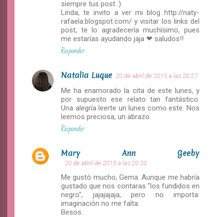
siempre tus post :)
Linda, te invito a ver mi blog http://naty-
rafaela.blogspot.com/ y visitar los links del
post, te lo agradecería muchísimo, pues
me estarías ayudando jaja ❤ saludos!!
Responder
Natalia Luque
20 de abril de 2015 a las 20:27
Me ha enamorado la cita de este lunes, y
por supuesto ese relato tan fantástico.
Una alegría leerte un lunes como este. Nos
leemos preciosa, un abrazo.
Responder
Mary Ann Geeby
20 de abril de 2015 a las 20:33
Me gustó mucho, Gema. Aunque me habría
gustado que nos contaras "los fundidos en
negro", jajajajaja, pero no importa:
imaginación no me falta.
Besos.