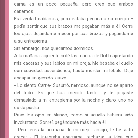
cama es un poco pequeña, pero creo que ambos
cabemos.
Era verdad cabíamos, pero estaba pegada a su cuerpo y
podía sentir que sus brazos me pegaban más a él. Cerré
los ojos, dejándome mecer por sus brazos y pegándome
a su entrepierna.
Sin embargo, nos quedamos dormidos.
A la mañana siguiente noté las manos de Robb apretando
mis caderas y sus labios en mi oreja. Me besaba el cuello
con suavidad, ascendiendo, hasta morder mi lóbulo. Dejé
escapar un gemido suave.
- Lo siento Carrie- Susurró, nervioso, aunque no se apartó
del todo- Es que has crecido tanto… y te pegaste
demasiado a mi entrepierna por la noche y claro, uno no
es de piedra…
Puse los ojos en blanco, como si aquello hubiera sido
involuntario. Sonreí, pegándome más hacia él.
- Pero eres la hermana de mi mejor amigo, te he visto
crecer…- Él intentaba apartarse, rechazar la idea que