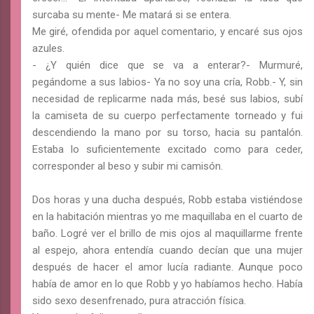
surcaba su mente- Me matará si se entera.
Me giré, ofendida por aquel comentario, y encaré sus ojos
azules.
- ¿Y quién dice que se va a enterar?- Murmuré,
pegándome a sus labios- Ya no soy una cría, Robb.- Y, sin
necesidad de replicarme nada más, besé sus labios, subí
la camiseta de su cuerpo perfectamente torneado y fui
descendiendo la mano por su torso, hacia su pantalón.
Estaba lo suficientemente excitado como para ceder,
corresponder al beso y subir mi camisón.
Dos horas y una ducha después, Robb estaba vistiéndose
en la habitación mientras yo me maquillaba en el cuarto de
baño. Logré ver el brillo de mis ojos al maquillarme frente
al espejo, ahora entendía cuando decían que una mujer
después de hacer el amor lucía radiante. Aunque poco
había de amor en lo que Robb y yo habíamos hecho. Había
sido sexo desenfrenado, pura atracción física.