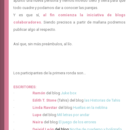
apuntó una nueva persona y hemos movido cielo y tierra para que
todo cuadre y podamos dar a conocer las parejas.
Y es que sí,
al fin comienza la iniciativa de blogs
colaboradores.
Siendo precisos a partir de mañana podremos
publicar algo al respecto.
Así que, sin más preámbulos, al lío.
Los participantes de la primera ronda son...
ESCRITORES:
·
Ramón
del blog
Juke box
·
Edith T. Stone
(Tahis) del blog
las Historias de Tahis
·
Linda Ravstar
del blog
Huellas en la neblina
·
Lupe
del blog
Mil letras por andar
·
Naira
del blog
El juego de los errores
·
Deivid León
del blog
Noche de cuaderno y bolígrafo