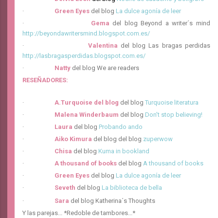
·
Green Eyes
del blog
La dulce agonía de leer
·
Gema
del blog Beyond a writer´s mind
http://beyondawritersmind.blogspot.com.es/
·
V
alentina
del blog Las bragas perdidas
http://lasbragasperdidas.blogspot.com.es/
·
Natty
del blog We are readers
RESEÑADORES:
·
A.Turquoise del blog
del blog
Turquoise literatura
·
Malena Winderbaum
del blog
Don't stop believing!
·
Laura
del blog
Probando ando
·
Aiko Kimura
del blog del blog
zuperwow
·
Chisa
del blog
Kuma in bookland
·
A thousand of books
del blog
A thousand of books
·
Green Eyes
del blog
La dulce agonía de leer
·
Seveth
del blog
La biblioteca de bella
·
Sara
del blog Katherina´s Thoughts
Y las parejas... *Redoble de tambores...*