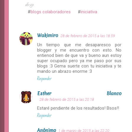
16:50
blogs colaboradores
iniciativa
Wakimiro
28 de febrero de 2015 a las 18:59
C
Un tiempo que me desaparesco por
o
blogger y me encuentro con esto. No
m
entienod bien de que va y bueno aun estoy
super ocupado pero ya me paso por sus
e
blogs :3 Gema suerte con tu iniciativa y te
n
mando un abrazo enorme :3
Responder
t
a
Esther Blanco
r
28 de febrero de 2015 a las 20:18
i
Estaré pendiente de los resultados! Bsos!!
o
Responder
s
Anónimo
1 de marzo de 2015 a las 22:20