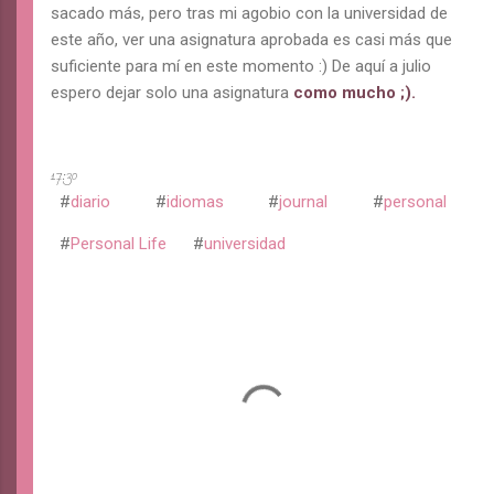
sacado más, pero tras mi agobio con la universidad de
este año, ver una asignatura aprobada es casi más que
suficiente para mí en este momento :) De aquí a julio
espero dejar solo una asignatura
como mucho ;).
17:30
diario
idiomas
journal
personal
Personal Life
universidad
C
o
m
e
n
t
a