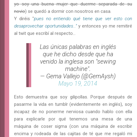
yo soy una buena mujer que duerme separada de su
novio
) se quedó a dormir con nosotros en casa.
Y diréis "
pues no entiendo qué tiene que ver esto con
desaprovechar oportunidades..."
y entonces yo me remitiré
al twit que escribí al respecto...
Las únicas palabras en inglés
que he dicho desde que ha
venido la inglesa son "sewing
machine".
— Gema Vallejo (@GemAysh)
Mayo 19, 2014
Esto demuestra que soy gilipollas. Porque después de
pasarme la vida en tumblr (evidentemente en inglés), soy
incapaz de no ponerme nerviosa cuando hablo con ella
para explicarle por qué tenemos una mesa de una
máquina de coser sigma (con una máquina de escribir
encima y rodeada de las cajitas de té que me regaló mi