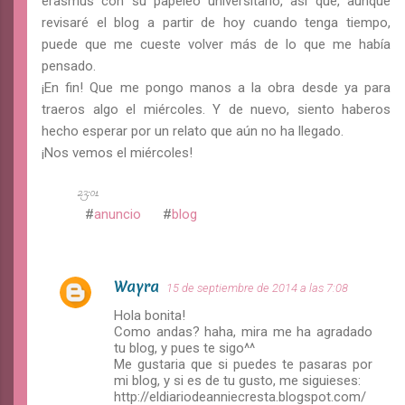
erasmus con su papeleo universitario, así que, aunque
revisaré el blog a partir de hoy cuando tenga tiempo,
puede que me cueste volver más de lo que me había
pensado.
¡En fin! Que me pongo manos a la obra desde ya para
traeros algo el miércoles. Y de nuevo, siento haberos
hecho esperar por un relato que aún no ha llegado.
¡Nos vemos el miércoles!
23:01
anuncio
blog
Wayra
15 de septiembre de 2014 a las 7:08
C
Hola bonita!
o
Como andas? haha, mira me ha agradado
m
tu blog, y pues te sigo^^
Me gustaria que si puedes te pasaras por
e
mi blog, y si es de tu gusto, me siguieses:
n
http://eldiariodeanniecresta.blogspot.com/